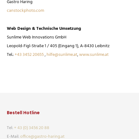
Gastro Haring
canstockphoto.com
Web Design & Technische Umsetzung
Sunlime Web Innovations GmbH
Leopold-Figl-Straße 1 / 405 (Eingang 1), A-8430 Leibnitz
Tel.:
+43 3452 20655
,
hilfe@sunlime.at
,
www.sunlime.at
Bestell Hotline
Tel:
+ 43 (0) 3456 20 88
E-Mail:
office@gastro-haring.at